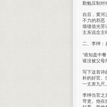
勤勉压制对
自后，黄河
不力的邪恶
墙缝借光苦
主东说念主
二、李绅：
“谁知盘中
谁没被父母
写下这首诗
朴的好官。
一丈差九尺
李绅当官之
苛吏。他在
好看，而他