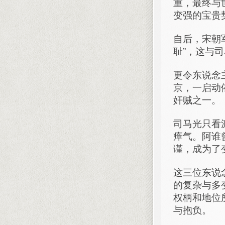
重，最终与
变强的宝贵
自后，宋朝
耻”，这与
更令东说念
京，一启动
奸贼之一。
司马光只看
瘴气。阿谁
谨，成为了
这三位东说
的复杂与多
权柄和地位
与抱负。