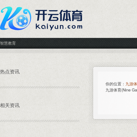
智慧教育
热点资讯
你的位置：
九游体育
九游体育(Nine G
相关资讯