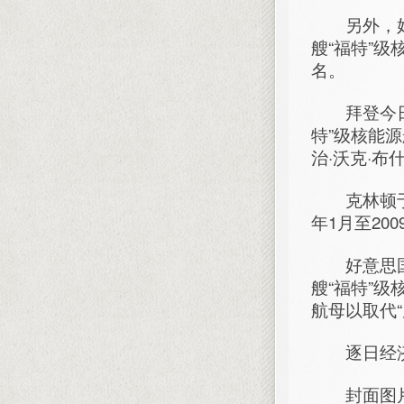
另外，好意
艘“福特”
名。
拜登今日发
特”级核能源
治·沃克·
克林顿于19
年1月至20
好意思国现
艘“福特”级
航母以取代“
逐日经济
封面图片开