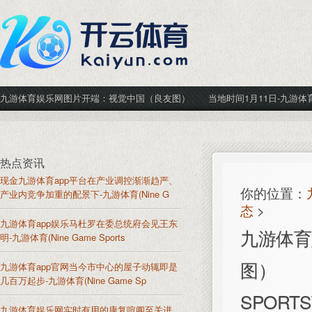
九游体育娱乐网图片开端：视觉中国（良友图） 当地时间1月11日-九游体育(Nine
热点资讯
现金九游体育app平台在产业调控渐渐趋严、
你的位置：
产业内竞争加重的配景下-九游体育(Nine G
态
>
九游体育app娱乐马杜罗在委总统府会见王东
九游体育
明-九游体育(Nine Game Sports
图） 当
九游体育app官网当今市中心的屋子动辄即是
几百万起步-九游体育(Nine Game Sp
SPORT
九游体育娱乐网实时有用的康复喧阗至关进