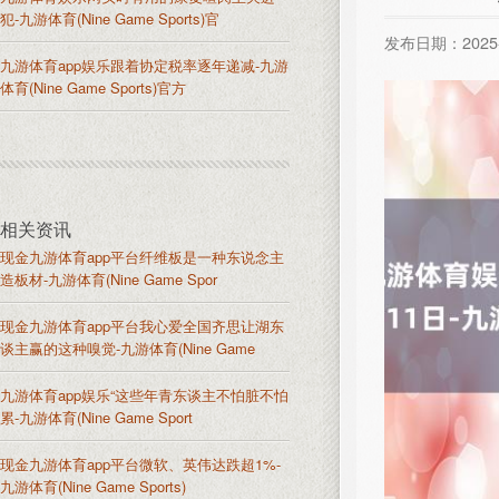
犯-九游体育(Nine Game Sports)官
发布日期：2025-
九游体育app娱乐跟着协定税率逐年递减-九游
体育(Nine Game Sports)官方
相关资讯
现金九游体育app平台纤维板是一种东说念主
造板材-九游体育(Nine Game Spor
现金九游体育app平台我心爱全国齐思让湖东
谈主赢的这种嗅觉-九游体育(Nine Game
九游体育app娱乐“这些年青东谈主不怕脏不怕
累-九游体育(Nine Game Sport
现金九游体育app平台微软、英伟达跌超1%-
九游体育(Nine Game Sports)