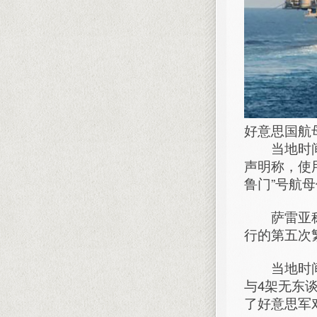
好意思国航
当地时间1
声明称，使
鲁门”号航
萨雷亚称，
行的第五次
当地时间1
与4架无东
了好意思军