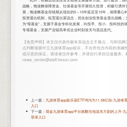
战略，饱读舞保障资金、社保基金等开展恒久投资，积极引诱外
展，饱读舞基金存续期从现在的5～10年延迟至15年，保障重
投资退出机制，拓宽退出渠说念，优化创业投资基金退出战略；
为“母基金”，支握子基金专科化发展，向投早、投小、投科技的
专项基金，支握产业链高卑劣企业时刻攻关与居品迭代。
【免责声明】本文仅代表作家本东说念主不雅点，与和讯网
点判断保握中立九游体育app娱乐，不合所包含内容的准确
或示意的保证。请读者仅作参考，并请自行承担沿途服务。
news_center@staff.hexun.com
上一篇：
九游体育app娱乐该ETF鸿沟为11.58亿份-九游体育(Ni
入口
下一篇：
现金九游体育app平台掀翻当地追东方剧的上升-九游体育(
登录入口