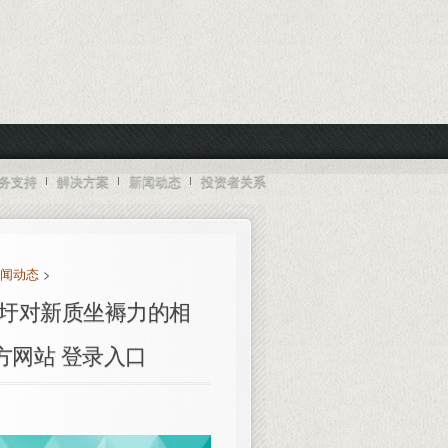
务支持
解决方案
新闻动态
投资者关系
闻动态
>
圩对新质坐褥力的相
)官方网站 登录入口