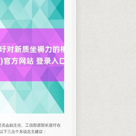
委员会副主任、工信部原部长苗圩在
薄以下三点个东说念主建议：