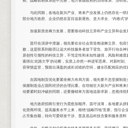
制、战略轨制体系还不完善，地方各级政府的治理体系、治明智
与此同期，各地在新兴产业、将来产业发展上仍然存在一哄而
部分地方政府、企业仍然在盲目追新逐热、贪大求全、“内卷式”
加速新质坐褥力发展，需要推动科技立异和产业立异和会发
苗圩在演讲中泄漏，领先要在全社会营造饱读舞立异、包容失
败，这是联系到能否让远大科技服务者放下背负、放开行动去神勇
原创性引颈性的科技立异，不笃定性和未知性越强，风险和难度
索得出‘此路欠亨’的论断，实质上亦然一种进军恶果。对新时刻
容审慎监管，预留出满盈的成长试错的空间，健全匹配相应的优
在因地制宜优化要紧坐褥力布局方面，领先要不息坚握制造业
保握制造业占国民经济的合理比重。在培植壮大新兴产业和将来
动要紧时刻冲破的同期，还要撤销单方面地追新求新，忽视传统
地方政府招商引资行为需愈加顺序。苗圩淡薄，各地要从拼财
化营商环境、提高服务水平上来，根绝“战略凹地”竞赛。指引企
占市集份额，转向可爱研发干涉、普及居品科技含量和服务质料
此外，在畅达创业投资全链条支握服务方面。苗圩建议，围绕