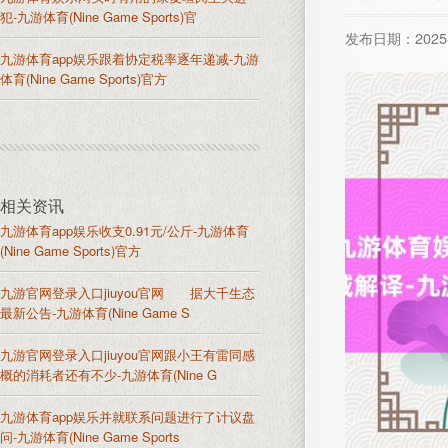
犯-九游体育(Nine Game Sports)官
发布日期：2025-
九游体育app娱乐跟着协定税率逐年递减-九游
体育(Nine Game Sports)官方
相关资讯
九游体育app娱乐收支0.91元/公斤-九游体育
(Nine Game Sports)官方
九游官网登录入口jiuyou官网 据大千生态
最新公告-九游体育(Nine Game S
九游官网登录入口jiuyou官网跟小王有雷同感
概的消耗者还有不少-九游体育(Nine G
九游体育app娱乐并就联系问题进行了计议盘
问-九游体育(Nine Game Sports