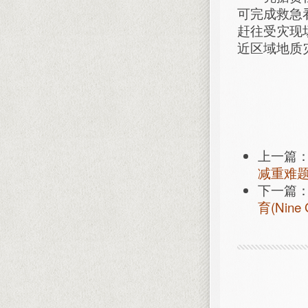
可完成救急
赶往受灾现
近区域地质
上一篇
减重难题掂
下一篇
育(Nin