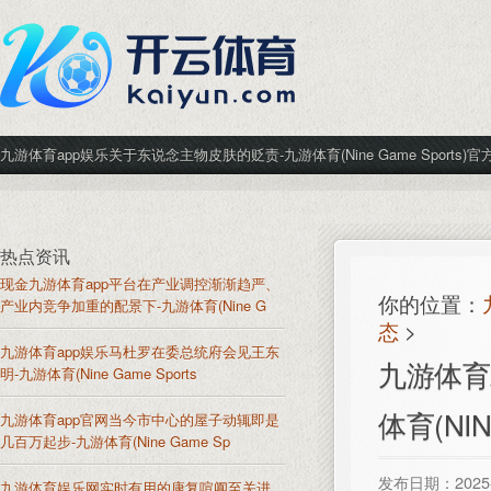
九游体育app娱乐关于东说念主物皮肤的贬责-九游体育(Nine Game Sports)
热点资讯
现金九游体育app平台在产业调控渐渐趋严、
你的位置：
产业内竞争加重的配景下-九游体育(Nine G
态
>
九游体育app娱乐马杜罗在委总统府会见王东
九游体育
明-九游体育(Nine Game Sports
体育(NI
九游体育app官网当今市中心的屋子动辄即是
几百万起步-九游体育(Nine Game Sp
发布日期：2025-
九游体育娱乐网实时有用的康复喧阗至关进