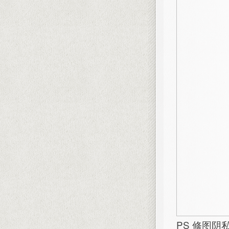
PS 修图