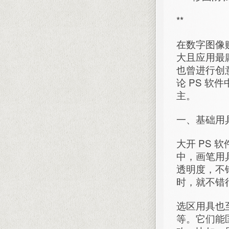
**
在数字图像贬
大且应用最
也曾进行创
论 PS 
主。
一、基础用具
大开 PS 
中，画笔用
透明度，不
时，就不错
选区用具也
等。它们能