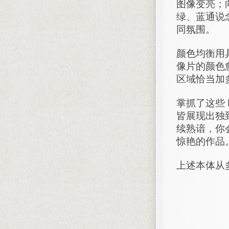
图像变亮；
绿、蓝通说
同氛围。
颜色均衡用
像片的颜色
区域恰当加
掌抓了这些
皆展现出独
续熟谙，你
惊艳的作品
上述本体从多