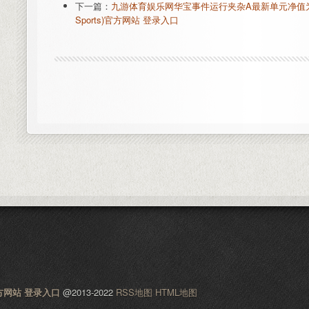
下一篇：
九游体育娱乐网华宝事件运行夹杂A最新单元净值为0.67
Sports)官方网站 登录入口
)官方网站 登录入口
@2013-2022
RSS地图
HTML地图