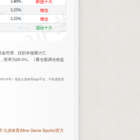
金基金司理，任职本领累计汇
次，胜率为25.0%。（重仓股调仓收益
40019号）现金九游体育app平台，不组成投资
育(Nine Game Sports)官方