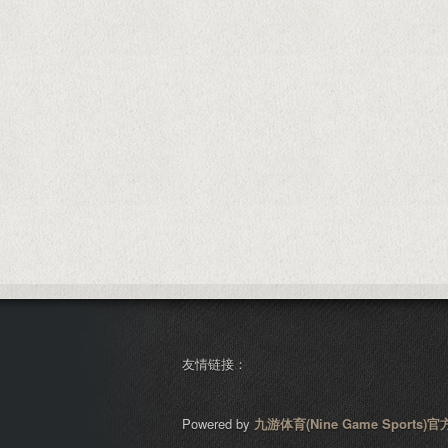
友情链接：
Powered by
九游体育(Nine Game Sports