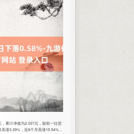
元，累计净值为2.037元，较前一往翌
涨3.29%，近6个月高涨15.54%，